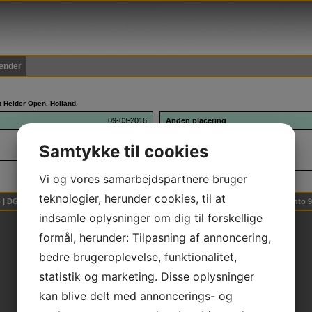
ender
n Helder Open. Holland.
09-03-2016
Anden placering
U/15.
Samtykke til cookies
Karoline Hansen -48 kg.
Sune Juhl Laursen -50 kg.
Vi og vores samarbejdspartnere bruger
teknologier, herunder cookies, til at
 | DGI Huset Hal 2, Willy Sørensens Plads 5, 7100 Vejle | * CVR 30253205 * NEM konto
indsamle oplysninger om dig til forskellige
formål, herunder: Tilpasning af annoncering,
bedre brugeroplevelse, funktionalitet,
statistik og marketing. Disse oplysninger
kan blive delt med annoncerings- og