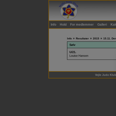
Info
Hold
For medlemmer
Galleri
Kal
»
»
»
Info
Resultater
2015
15.11. De
Sølv
U/21.
Louise Hansen
Vejle Judo Klub