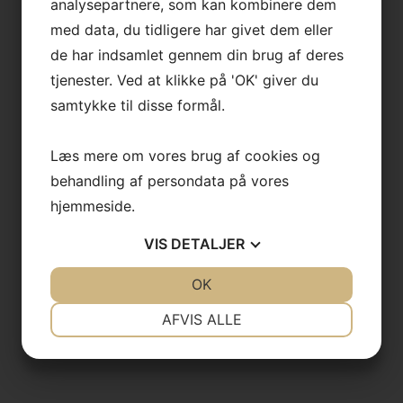
analysepartnere, som kan kombinere dem
med data, du tidligere har givet dem eller
de har indsamlet gennem din brug af deres
tjenester. Ved at klikke på 'OK' giver du
samtykke til disse formål.
Læs mere om vores brug af cookies og
behandling af persondata på vores
hjemmeside.
VIS
DETALJER
JA
NEJ
OK
JA
NEJ
NØDVENDIGE
PRÆFERENCER
AFVIS ALLE
JA
NEJ
JA
NEJ
MARKETING
STATISTIK