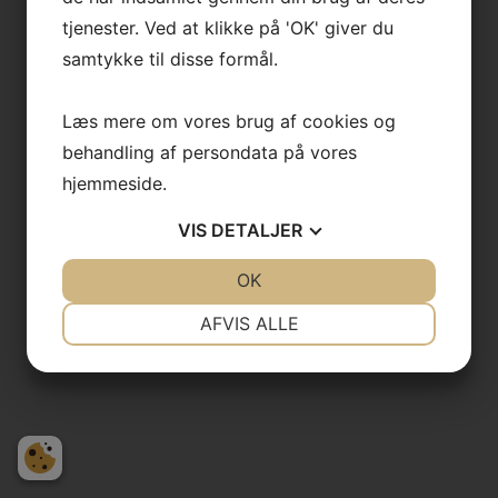
tjenester. Ved at klikke på 'OK' giver du
samtykke til disse formål.
Læs mere om vores brug af cookies og
behandling af persondata på vores
hjemmeside.
VIS
DETALJER
JA
NEJ
OK
JA
NEJ
NØDVENDIGE
PRÆFERENCER
AFVIS ALLE
JA
NEJ
JA
NEJ
MARKETING
STATISTIK