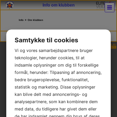
Info om klubben
»
Info
Om klubben
Vejle Judo Klub | DGI Huset Hal 2, Willy Sørensens Plads 5, 7100 Vejle | * CVR
Samtykke til cookies
30253205 * NEM konto 9347 4585930658
Vi og vores samarbejdspartnere bruger
teknologier, herunder cookies, til at
indsamle oplysninger om dig til forskellige
formål, herunder: Tilpasning af annoncering,
bedre brugeroplevelse, funktionalitet,
statistik og marketing. Disse oplysninger
kan blive delt med annoncerings- og
analysepartnere, som kan kombinere dem
med data, du tidligere har givet dem eller
de har indsamlet gennem din brug af deres