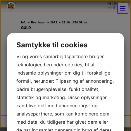
»
»
»
Info
Resultater
2023
21.10. U/20 Skive
GULD
U/12 Piger:
Frida Gordon
Samtykke til cookies
U15 Drenge:
Malik Matic
Vi og vores samarbejdspartnere bruger
ØLV
S
teknologier, herunder cookies, til at
U15 Piger:
indsamle oplysninger om dig til forskellige
Naja Nokwanda Gærup Olesen
formål, herunder: Tilpasning af annoncering,
U18 Drenge:
Bastian Moos
bedre brugeroplevelse, funktionalitet,
BRONZE
statistik og marketing. Disse oplysninger
U18 Piger:
Cecilie Gordon
kan blive delt med annoncerings- og
analysepartnere, som kan kombinere dem
Vejle Judo Klub | DGI Huset Hal 2, Willy Sørensens Plads 5, 7100 Vejle | * CVR
med data, du tidligere har givet dem eller
30253205 * NEM konto 9347 4585930658
de har indsamlet gennem din brug af deres