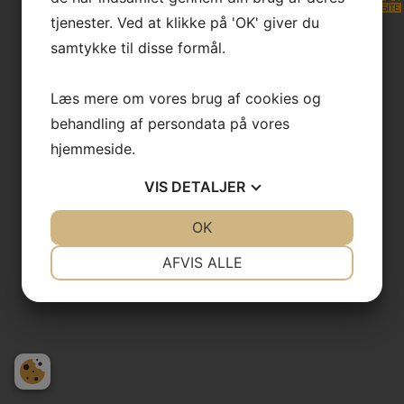
tjenester. Ved at klikke på 'OK' giver du
samtykke til disse formål.
Læs mere om vores brug af cookies og
behandling af persondata på vores
hjemmeside.
VIS
DETALJER
JA
NEJ
OK
JA
NEJ
NØDVENDIGE
PRÆFERENCER
AFVIS ALLE
JA
NEJ
JA
NEJ
MARKETING
STATISTIK