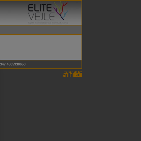
 9347 4585930658