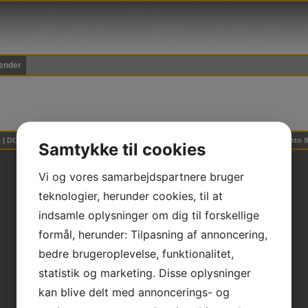
ender
 | DGI Huset Hal 2, Willy Sørensens Plads 5, 7100 Vejle | * CVR 30253205 * NEM konto
Samtykke til cookies
Vi og vores samarbejdspartnere bruger
teknologier, herunder cookies, til at
indsamle oplysninger om dig til forskellige
formål, herunder: Tilpasning af annoncering,
bedre brugeroplevelse, funktionalitet,
statistik og marketing. Disse oplysninger
kan blive delt med annoncerings- og