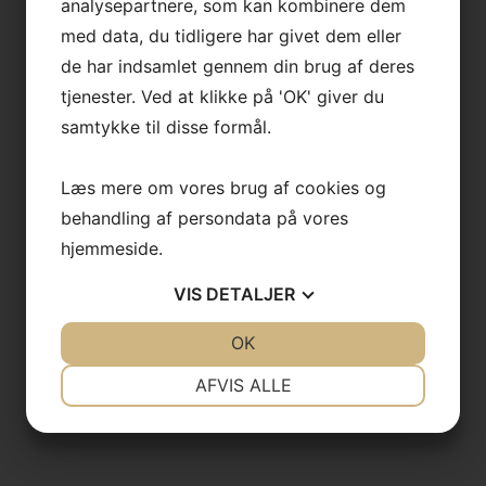
analysepartnere, som kan kombinere dem
med data, du tidligere har givet dem eller
de har indsamlet gennem din brug af deres
tjenester. Ved at klikke på 'OK' giver du
samtykke til disse formål.
Læs mere om vores brug af cookies og
behandling af persondata på vores
hjemmeside.
VIS
DETALJER
JA
NEJ
OK
JA
NEJ
NØDVENDIGE
PRÆFERENCER
AFVIS ALLE
JA
NEJ
JA
NEJ
MARKETING
STATISTIK