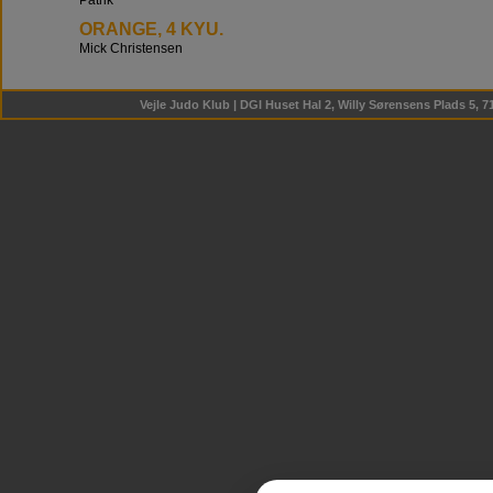
Patrik
ORANGE, 4 KYU.
Mick ​Christensen
Vejle Judo Klub | DGI Huset Hal 2, Willy Sørensens Plads 5, 