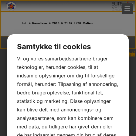
»
»
»
Info
Resultater
2016
21.02. U/20. Galten.
Vejle Judo Klub | DGI Huset Hal 2, Willy Sørensens Plads 5, 7100 Vejle | * CVR
Samtykke til cookies
30253205 * NEM konto 9347 4585930658
Vi og vores samarbejdspartnere bruger
teknologier, herunder cookies, til at
indsamle oplysninger om dig til forskellige
formål, herunder: Tilpasning af annoncering,
bedre brugeroplevelse, funktionalitet,
statistik og marketing. Disse oplysninger
kan blive delt med annoncerings- og
analysepartnere, som kan kombinere dem
med data, du tidligere har givet dem eller
de har indsamlet gennem din brug af deres