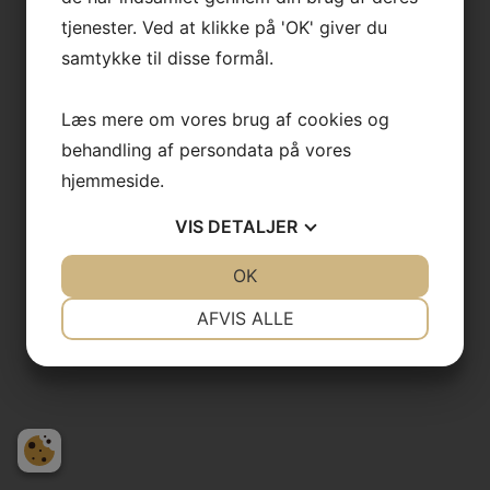
tjenester. Ved at klikke på 'OK' giver du
samtykke til disse formål.
Læs mere om vores brug af cookies og
behandling af persondata på vores
hjemmeside.
VIS
DETALJER
JA
NEJ
OK
JA
NEJ
NØDVENDIGE
PRÆFERENCER
AFVIS ALLE
JA
NEJ
JA
NEJ
MARKETING
STATISTIK