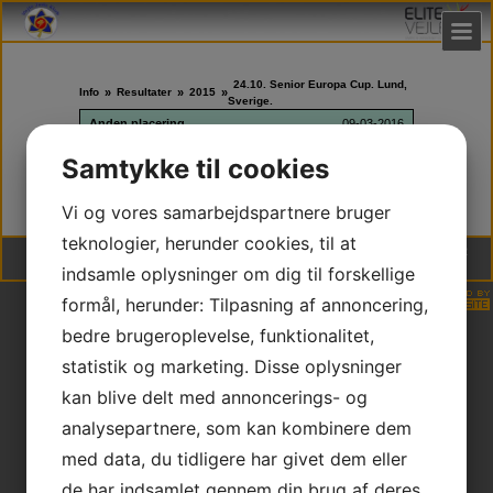
24.10. Senior Europa Cup. Lund,
Info
»
Resultater
»
2015
»
Sverige.
Anden placering
09-03-2016
Senior.
Samtykke til cookies
Louise Hansen -63 kg. 1 vunden og 2 tabte kampe.
Sebastian -81 kg. 2 vundne og 2 tabte kampe.
Vi og vores samarbejdspartnere bruger
teknologier, herunder cookies, til at
Vejle Judo Klub | DGI Huset Hal 2, Willy Sørensens Plads 5, 7100 Vejle | * CVR
30253205 * NEM konto 9347 4585930658
indsamle oplysninger om dig til forskellige
formål, herunder: Tilpasning af annoncering,
bedre brugeroplevelse, funktionalitet,
statistik og marketing. Disse oplysninger
kan blive delt med annoncerings- og
analysepartnere, som kan kombinere dem
med data, du tidligere har givet dem eller
de har indsamlet gennem din brug af deres