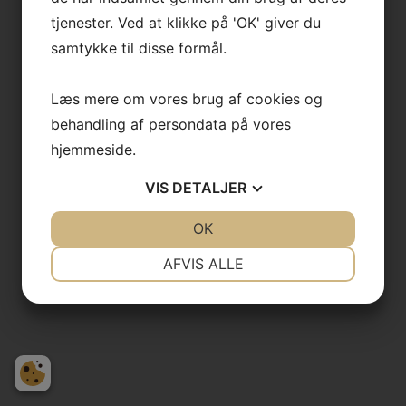
tjenester. Ved at klikke på 'OK' giver du
samtykke til disse formål.
Læs mere om vores brug af cookies og
behandling af persondata på vores
hjemmeside.
VIS
DETALJER
JA
NEJ
OK
JA
NEJ
NØDVENDIGE
PRÆFERENCER
AFVIS ALLE
JA
NEJ
JA
NEJ
MARKETING
STATISTIK