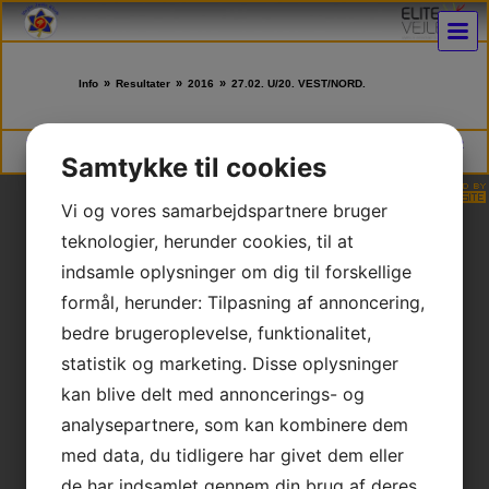
»
»
»
Info
Resultater
2016
27.02. U/20. VEST/NORD.
Vejle Judo Klub | DGI Huset Hal 2, Willy Sørensens Plads 5, 7100 Vejle | * CVR
Samtykke til cookies
30253205 * NEM konto 9347 4585930658
Vi og vores samarbejdspartnere bruger
teknologier, herunder cookies, til at
indsamle oplysninger om dig til forskellige
formål, herunder: Tilpasning af annoncering,
bedre brugeroplevelse, funktionalitet,
statistik og marketing. Disse oplysninger
kan blive delt med annoncerings- og
analysepartnere, som kan kombinere dem
med data, du tidligere har givet dem eller
de har indsamlet gennem din brug af deres