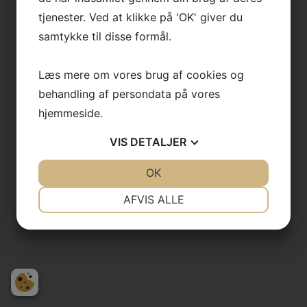
tjenester. Ved at klikke på 'OK' giver du
samtykke til disse formål.
Læs mere om vores brug af cookies og
behandling af persondata på vores
hjemmeside.
VIS
DETALJER
JA
NEJ
OK
JA
NEJ
NØDVENDIGE
PRÆFERENCER
AFVIS ALLE
JA
NEJ
JA
NEJ
MARKETING
STATISTIK