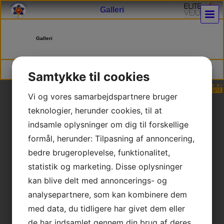
Galleri
Galleri
Vejle Judo Klub | DGI Huset Hal 2, Willy Sørensens Plads 5, 7100 Vejle | * CVR
Samtykke til cookies
30253205 * NEM konto 9347 4585930658
Vi og vores samarbejdspartnere bruger
teknologier, herunder cookies, til at
indsamle oplysninger om dig til forskellige
formål, herunder: Tilpasning af annoncering,
bedre brugeroplevelse, funktionalitet,
statistik og marketing. Disse oplysninger
kan blive delt med annoncerings- og
analysepartnere, som kan kombinere dem
med data, du tidligere har givet dem eller
de har indsamlet gennem din brug af deres