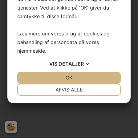
tjenester. Ved at klikke på 'OK' giver du
samtykke til disse formål.
Læs mere om vores brug af cookies og
behandling af persondata på vores
hjemmeside.
VIS
DETALJER
JA
NEJ
OK
JA
NEJ
NØDVENDIGE
PRÆFERENCER
AFVIS ALLE
JA
NEJ
JA
NEJ
MARKETING
STATISTIK