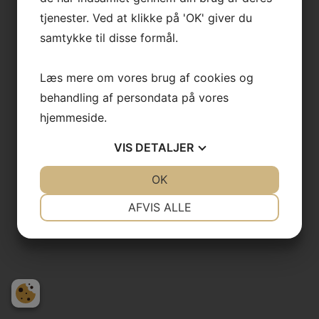
tjenester. Ved at klikke på 'OK' giver du
samtykke til disse formål.
Læs mere om vores brug af cookies og
behandling af persondata på vores
hjemmeside.
VIS
DETALJER
JA
NEJ
OK
JA
NEJ
NØDVENDIGE
PRÆFERENCER
AFVIS ALLE
JA
NEJ
JA
NEJ
MARKETING
STATISTIK