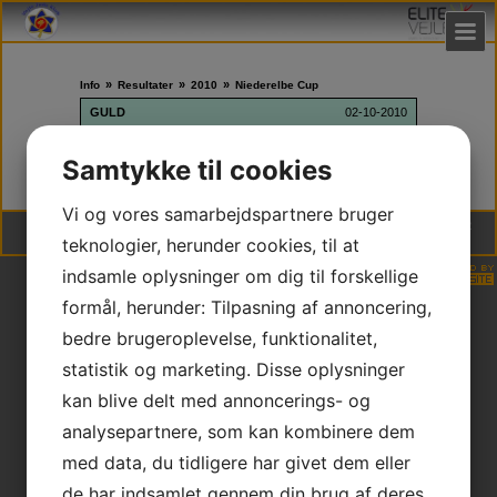
»
»
»
Info
Resultater
2010
Niederelbe Cup
GULD
02-10-2010
Thomas Christiansen
Samtykke til cookies
Vi og vores samarbejdspartnere bruger
Vejle Judo Klub | DGI Huset Hal 2, Willy Sørensens Plads 5, 7100 Vejle | * CVR
teknologier, herunder cookies, til at
30253205 * NEM konto 9347 4585930658
indsamle oplysninger om dig til forskellige
formål, herunder: Tilpasning af annoncering,
bedre brugeroplevelse, funktionalitet,
statistik og marketing. Disse oplysninger
kan blive delt med annoncerings- og
analysepartnere, som kan kombinere dem
med data, du tidligere har givet dem eller
de har indsamlet gennem din brug af deres