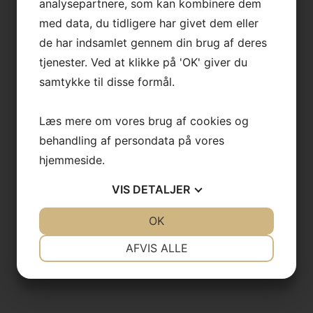
analysepartnere, som kan kombinere dem
med data, du tidligere har givet dem eller
de har indsamlet gennem din brug af deres
tjenester. Ved at klikke på 'OK' giver du
samtykke til disse formål.
Læs mere om vores brug af cookies og
behandling af persondata på vores
hjemmeside.
VIS
DETALJER
JA
NEJ
OK
JA
NEJ
NØDVENDIGE
PRÆFERENCER
AFVIS ALLE
JA
NEJ
JA
NEJ
MARKETING
STATISTIK