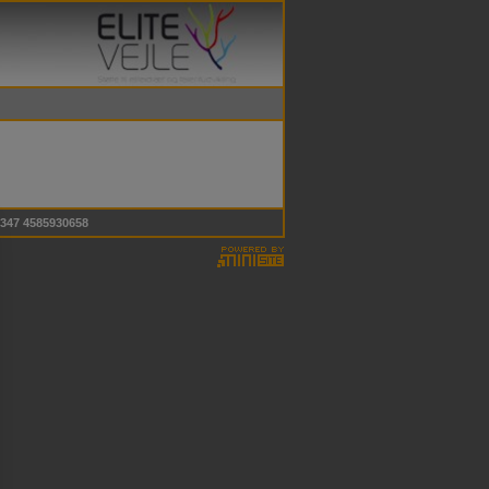
 9347 4585930658