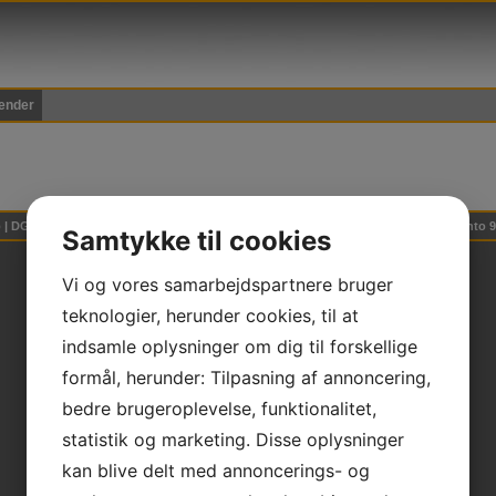
ender
 | DGI Huset Hal 2, Willy Sørensens Plads 5, 7100 Vejle | * CVR 30253205 * NEM konto
Samtykke til cookies
Vi og vores samarbejdspartnere bruger
teknologier, herunder cookies, til at
indsamle oplysninger om dig til forskellige
formål, herunder: Tilpasning af annoncering,
bedre brugeroplevelse, funktionalitet,
statistik og marketing. Disse oplysninger
kan blive delt med annoncerings- og