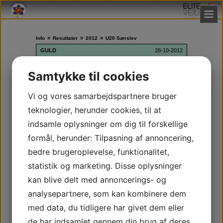
»
»
»
Info
Resultater
2012
U20 Særslev
GULD
28-10-2012
Caroline Juul Nielsen
Hubert Kurzej
Samtykke til cookies
SØLV
28-10-2012
Vi og vores samarbejdspartnere bruger
Mads Anton Leth Kirsten
teknologier, herunder cookies, til at
Tobias Overgaard
indsamle oplysninger om dig til forskellige
BRONZE
28-10-2012
formål, herunder: Tilpasning af annoncering,
Christian Falck Poulsen
bedre brugeroplevelse, funktionalitet,
Christian V-B Nielsen
Karoline A. Christensen
statistik og marketing. Disse oplysninger
Marius Riis Hansen
Mathias Fristed
kan blive delt med annoncerings- og
Selma Damkjær Andersen
Shiva Sharam
analysepartnere, som kan kombinere dem
med data, du tidligere har givet dem eller
ANDEN PLACERING
28-10-2012
de har indsamlet gennem din brug af deres
Josefine Dresler