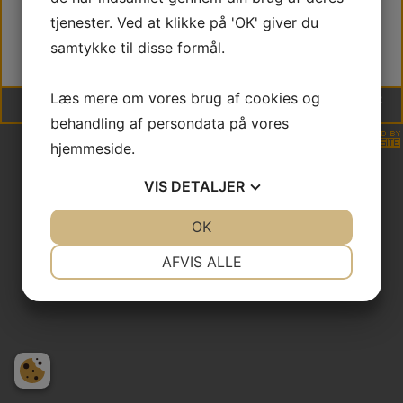
Michelle Bach
tjenester. Ved at klikke på 'OK' giver du
Tue Melgaard Sørensen
samtykke til disse formål.
Hubert Kurzej (Pokalturnering)
Læs mere om vores brug af cookies og
Vejle Judo Klub | DGI Huset Hal 2, Willy Sørensens Plads 5, 7100 Vejle | * CVR
30253205 * NEM konto 9347 4585930658
behandling af persondata på vores
hjemmeside.
VIS
DETALJER
JA
NEJ
OK
JA
NEJ
NØDVENDIGE
PRÆFERENCER
AFVIS ALLE
JA
NEJ
JA
NEJ
MARKETING
STATISTIK